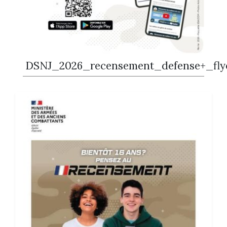
DSNJ_2026_recensement_defense+_fly